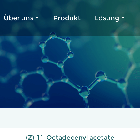
Über uns
Produkt
Lösung
(Z)-11-Octadecenyl acetate