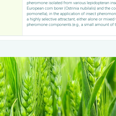
pheromone isolated from various lepidopteran inse
European corn borer (Ostrinia nubilalis) and the c
pomonella); in the application of insect pheromones
a highly selective attractant, either alone or mixed
pheromone components (e.g., a small amount of tr
monitor the field population dynamics of these targ
be combined with traps for mass trapping, which r
chemical pesticides while improving the accuracy o