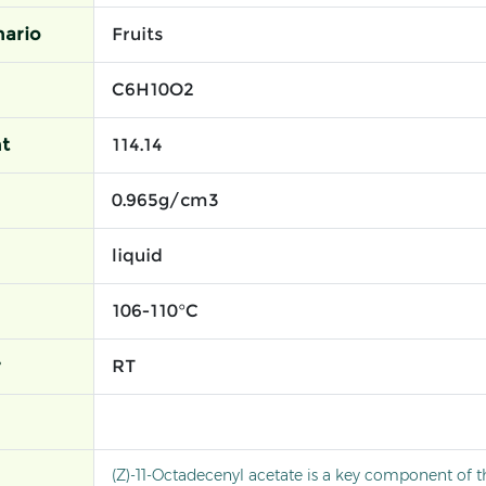
ario
Fruits
C6H10O2
t
114.14
0.965g/cm3
liquid
106-110°C
r
RT
(Z)-11-Octadecenyl acetate is a key component of 