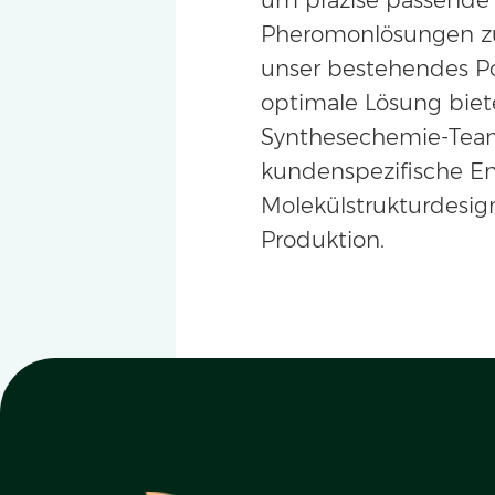
Pheromonlösungen zu 
unser bestehendes Po
optimale Lösung bieten
Synthesechemie-Tea
kundenspezifische E
Molekülstrukturdesign
Produktion.