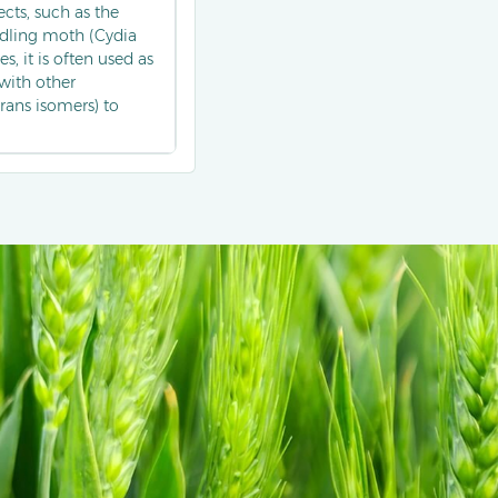
cts, such as the
odling moth (Cydia
, it is often used as
 with other
ans isomers) to
et pests. It can also
educes the use of
f pest control.