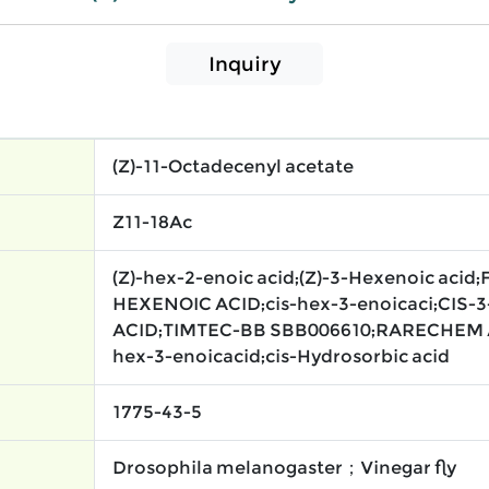
Inquiry
(Z)-11-Octadecenyl acetate
Z11-18Ac
(Z)-hex-2-enoic acid;(Z)-3-Hexenoic acid
HEXENOIC ACID;cis-hex-3-enoicaci;CIS
ACID;TIMTEC-BB SBB006610;RARECHEM AL
hex-3-enoicacid;cis-Hydrosorbic acid
1775-43-5
Drosophila melanogaster；Vinegar fly