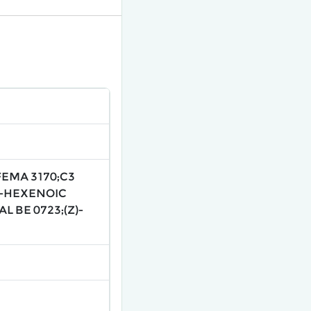
;FEMA 3170;C3
-3-HEXENOIC
 BE 0723;(Z)-