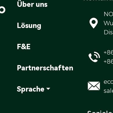
o
Über uns
NO
Wul
Lösung
Dis
F&E
+8
+8
Partnerschaften
ec
Sprache
sa