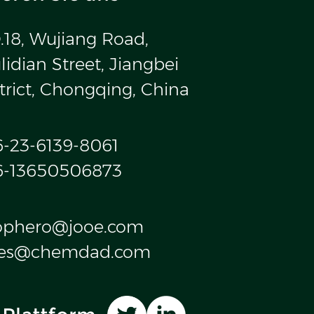
.18, Wujiang Road,
idian Street, Jiangbei
trict, Chongqing, China
6-23-6139-8061
6-13650506873
ophero@jooe.com
les@chemdad.com