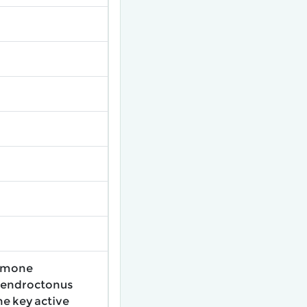
romone
Dendroctonus
he key active