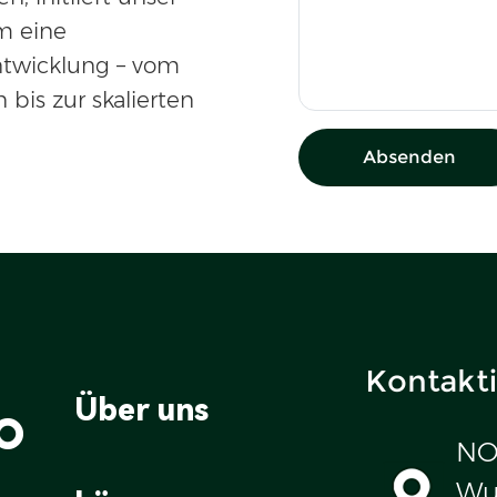
m eine
ntwicklung – vom
 bis zur skalierten
Absenden
Kontakti
o
Über uns
NO
Wul