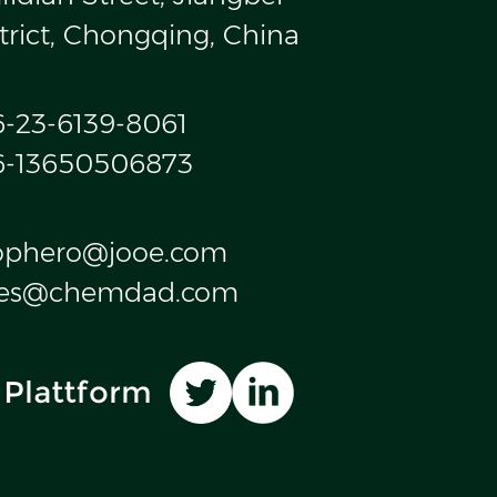
trict, Chongqing, China
6-23-6139-8061
6-13650506873
ophero@jooe.com
les@chemdad.com
 Plattform