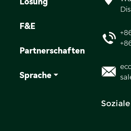
Lösung
Dis
F&E
+8
+8
Partnerschaften
ec
Sprache
sa
Soziale