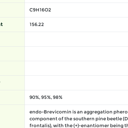
C9H16O2
t
156.22
r
90%, 95%, 98%
endo-Brevicomin is an aggregation phe
component of the southern pine beetle (
frontalis), with the (+)-enantiomer being t