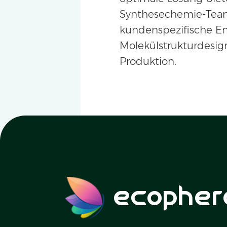
Synthesechemie-Tea
kundenspezifische E
Molekülstrukturdesign
Produktion.
ecopher