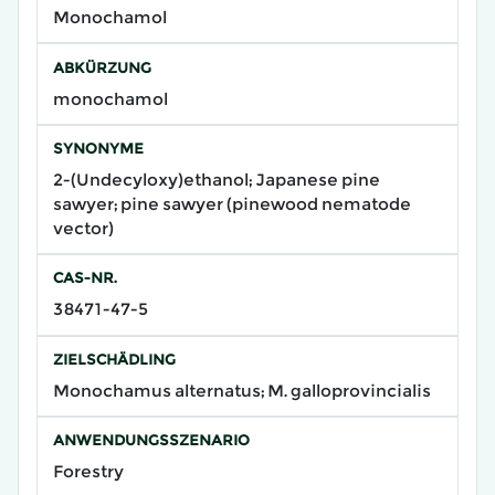
Monochamol
ABKÜRZUNG
monochamol
SYNONYME
2-(Undecyloxy)ethanol; Japanese pine
sawyer; pine sawyer (pinewood nematode
vector)
CAS-NR.
38471-47-5
ZIELSCHÄDLING
Monochamus alternatus; M. galloprovincialis
ANWENDUNGSSZENARIO
Forestry