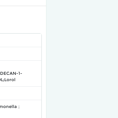
ODECAN-1-
L;Lorol
pomonella；