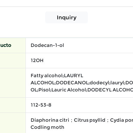
Inquiry
ducto
Dodecan-1-ol
12OH
Fatty alcohol;LAURYL
ALCOHOL;DODECANOL;dodecyl;lauryl;D
OL;Pisol;Lauric Alcohol;DODECYL ALCOHO
112-53-8
Diaphorina citri；Citrus psyllid；Cydia 
Codling moth