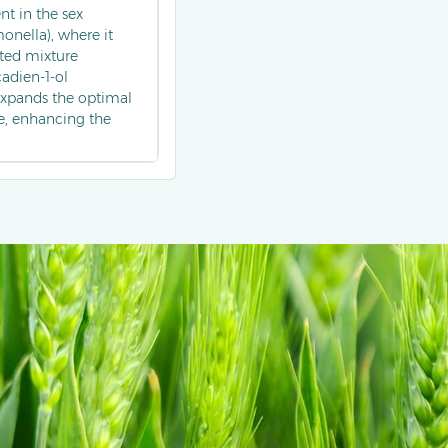
nt in the sex
nella), where it
ted mixture
adien-1-ol
expands the optimal
e, enhancing the
ed as part of multi-
applied in apple and
ior of codling