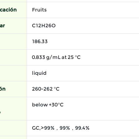
icación
Fruits
ar
C12H26O
186.33
0.833 g/mL at 25 °C
liquid
ión
260-262 °C
below +30°C
o
GC,>99%，99%，99.4%