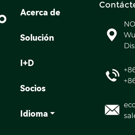
Contáct
o
Acerca de
NO
Wul
Solución
Dis
I+D
+8
+8
Socios
ec
Idioma
sa