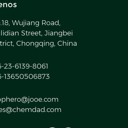
enos
.18, Wujiang Road,
idian Street, Jiangbei
trict, Chongqing, China
6-23-6139-8061
6-13650506873
ophero@jooe.com
les@chemdad.com