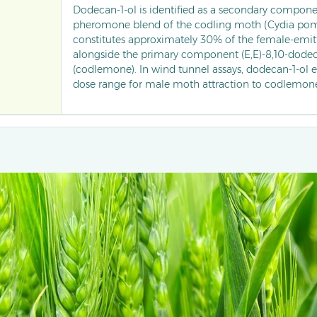
Dodecan-1-ol is identified as a secondary compone
pheromone blend of the codling moth (Cydia pomo
constitutes approximately 30% of the female-emit
alongside the primary component (E,E)-8,10-dodec
(codlemone). In wind tunnel assays, dodecan-1-ol 
dose range for male moth attraction to codlemon
overall trapping efficiency. Commercially formulat
component lures, this saturated alcohol is widely 
pear orchards to monitor and disrupt mating behav
moths.