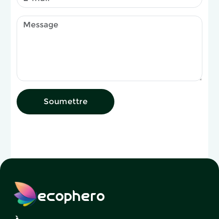
Soumettre
ecophero