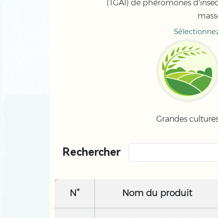
(TGAI) de phéromones d'insecte
masse
Sélectionnez
Grandes culture
Rechercher
N°
Nom du produit