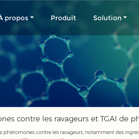
À propos
Produit
Solution
nes contre les ravageurs et TGAI de p
e phéromones contre les ravageurs, notamment des ingrédi