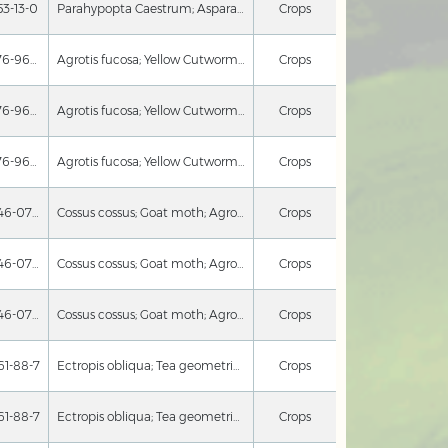
53-13-0
Parahypopta Caestrum; Asparagus Moth
Crops
16676-96-3
Agrotis fucosa; Yellow Cutworm; Dendrolimus kikuchii; Kikuchi Pine Moth
Crops
16676-96-3
Agrotis fucosa; Yellow Cutworm; Dendrolimus kikuchii; Kikuchi Pine Moth
Crops
16676-96-3
Agrotis fucosa; Yellow Cutworm; Dendrolimus kikuchii; Kikuchi Pine Moth
Crops
67446-07-5
Cossus cossus; Goat moth; Agrotis segetum; Turnip moth
Crops
67446-07-5
Cossus cossus; Goat moth; Agrotis segetum; Turnip moth
Crops
67446-07-5
Cossus cossus; Goat moth; Agrotis segetum; Turnip moth
Crops
61-88-7
Ectropis obliqua; Tea geometrid moth
Crops
61-88-7
Ectropis obliqua; Tea geometrid moth
Crops