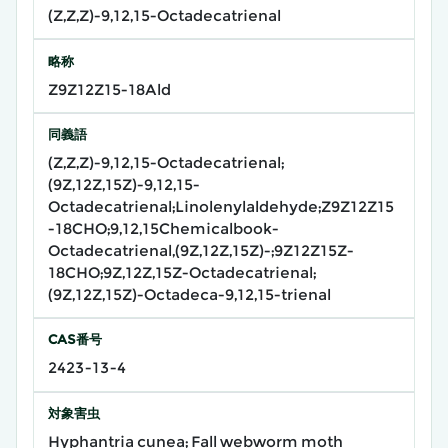
(Z,Z,Z)-9,12,15-Octadecatrienal
略称
Z9Z12Z15-18Ald
同義語
(Z,Z,Z)-9,12,15-Octadecatrienal;
(9Z,12Z,15Z)-9,12,15-
Octadecatrienal;Linolenylaldehyde;Z9Z12Z15
-18CHO;9,12,15Chemicalbook-
Octadecatrienal,(9Z,12Z,15Z)-;9Z12Z15Z-
18CHO;9Z,12Z,15Z-Octadecatrienal;
(9Z,12Z,15Z)-Octadeca-9,12,15-trienal
CAS番号
2423-13-4
対象害虫
Hyphantria cunea; Fall webworm moth