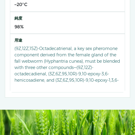
−20°C
純度
98%
用途
(9Z,12Z,15Z)-Octadecatrienal, a key sex pheromone
component derived from the female gland of the
fall webworm (Hyphantria cunea), must be blended
with three other compounds—(9Z,12Z)-
octadecadienal, (3Z,6Z,9S,10R)-9,10-epoxy-3,6-
henicosadiene, and (3Z,6Z,9S,10R)-9,10-epoxy-1,3,6-
henicosatriene—at a specific ratio (≈33.6:2:58.4:6) to
form an effective lure for monitoring and
controlling the Chinese population.