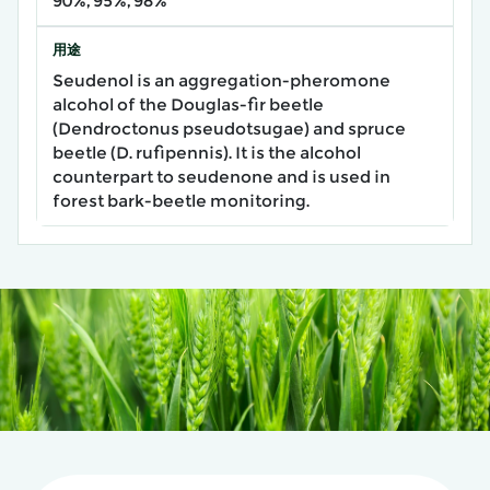
90%, 95%, 98%
用途
Seudenol is an aggregation-pheromone
alcohol of the Douglas-fir beetle
(Dendroctonus pseudotsugae) and spruce
beetle (D. rufipennis). It is the alcohol
counterpart to seudenone and is used in
forest bark-beetle monitoring.