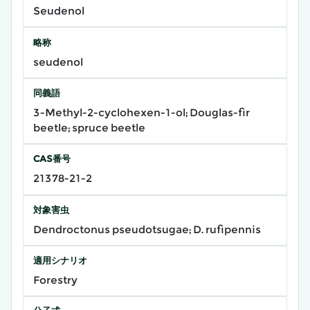
Seudenol
略称
seudenol
同義語
3-Methyl-2-cyclohexen-1-ol; Douglas-fir
beetle; spruce beetle
CAS番号
21378-21-2
対象害虫
Dendroctonus pseudotsugae; D. rufipennis
適用シナリオ
Forestry