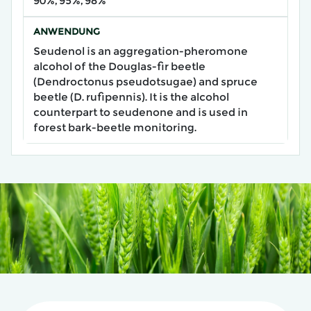
90%, 95%, 98%
ANWENDUNG
Seudenol is an aggregation-pheromone
alcohol of the Douglas-fir beetle
(Dendroctonus pseudotsugae) and spruce
beetle (D. rufipennis). It is the alcohol
counterpart to seudenone and is used in
forest bark-beetle monitoring.