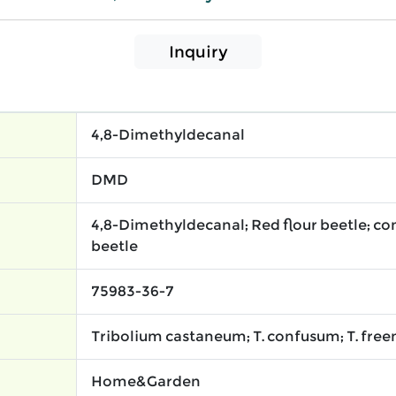
Inquiry
4,8-Dimethyldecanal
DMD
4,8-Dimethyldecanal; Red flour beetle; co
beetle
75983-36-7
Tribolium castaneum; T. confusum; T. fre
Home&Garden