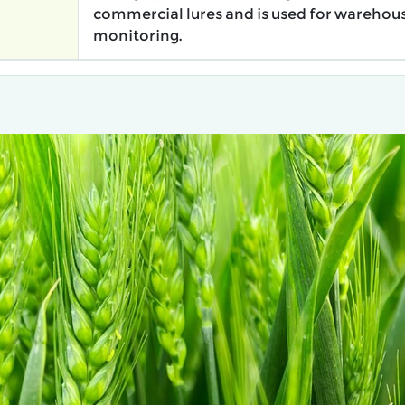
commercial lures and is used for warehous
monitoring.