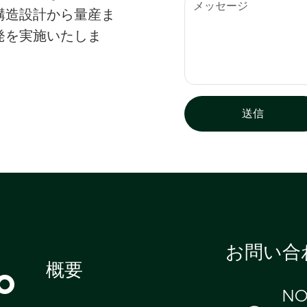
構造設計から量産ま
発を実施いたしま
送信
お問い合
o
概要
NO