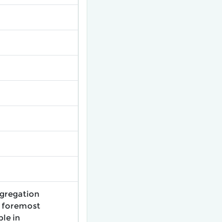
ggregation
e foremost
ble in