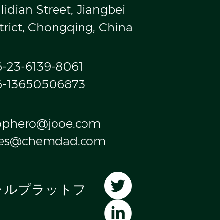
idian Street, Jiangbei
trict, Chongqing, China
6-23-6139-8061
6-13650506873
ophero@jooe.com
les@chemdad.com
ャルプラットフ