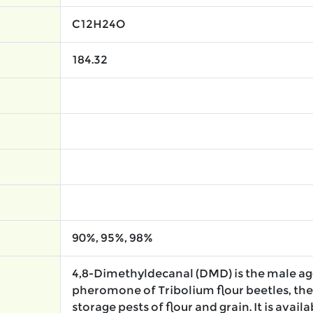
C12H24O
184.32
90%, 95%, 98%
4,8-Dimethyldecanal (DMD) is the male a
pheromone of Tribolium flour beetles, th
storage pests of flour and grain. It is availa