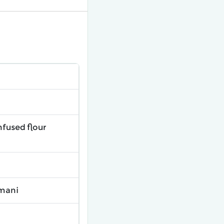
nfused flour
emani