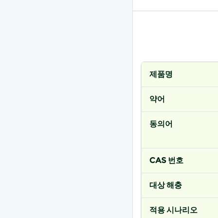
제품명
약어
동의어
CAS 번호
대상 해충
적용 시나리오