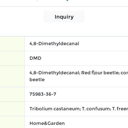
Inquiry
4,8-Dimethyldecanal
DMD
4,8-Dimethyldecanal; Red flour beetle; co
beetle
75983-36-7
Tribolium castaneum; T. confusum; T. fre
Home&Garden