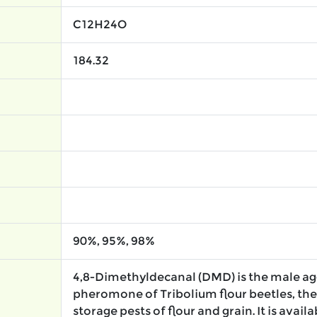
C12H24O
184.32
90%, 95%, 98%
4,8-Dimethyldecanal (DMD) is the male a
pheromone of Tribolium flour beetles, th
storage pests of flour and grain. It is availa