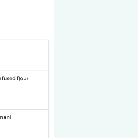
nfused flour
emani