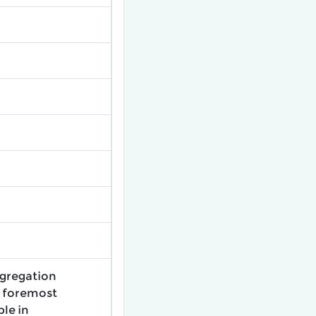
ggregation
e foremost
ble in