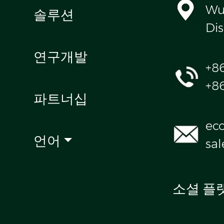
Wul
솔루션
Dis
연구개발
+8
+8
파트너십
ec
언어
sa
소셜 플