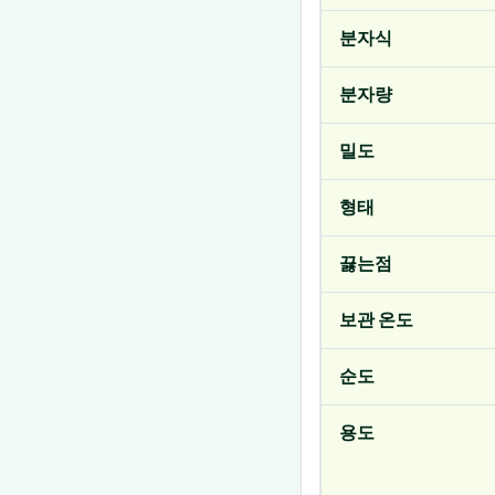
분자식
분자량
밀도
형태
끓는점
보관 온도
순도
용도