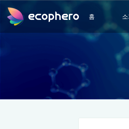
ecophero
홈
소