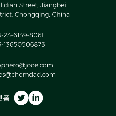
idian Street, Jiangbei
trict, Chongqing, China
6-23-6139-8061
6-13650506873
ophero@jooe.com
les@chemdad.com
랫폼