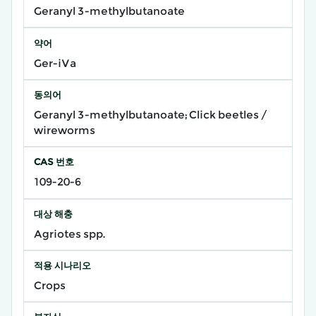
Geranyl 3-methylbutanoate
약어
Ger-iVa
동의어
Geranyl 3-methylbutanoate; Click beetles /
wireworms
CAS 번호
109-20-6
대상 해충
Agriotes spp.
적용 시나리오
Crops