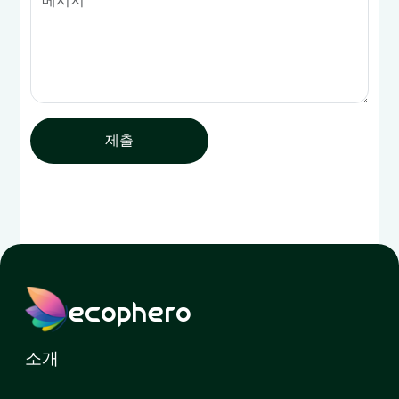
제출
ecophero
소개