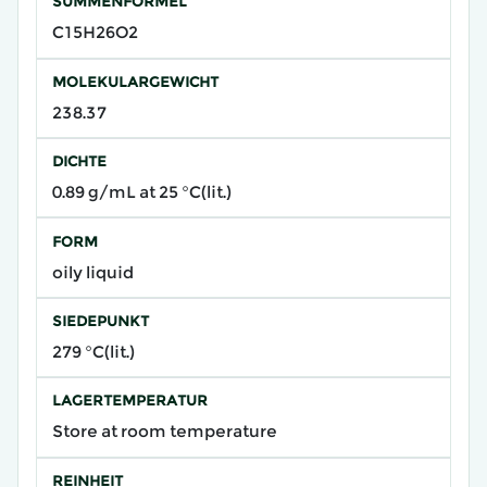
SUMMENFORMEL
C15H26O2
MOLEKULARGEWICHT
238.37
DICHTE
0.89 g/mL at 25 °C(lit.)
FORM
oily liquid
SIEDEPUNKT
279 °C(lit.)
LAGERTEMPERATUR
Store at room temperature
REINHEIT