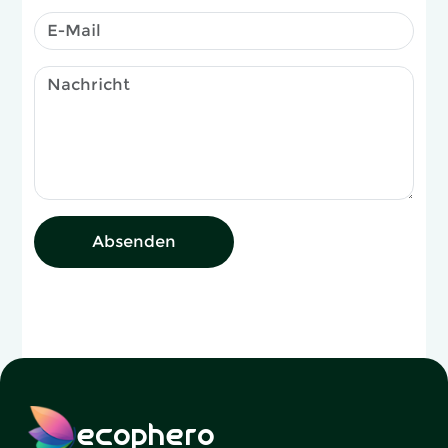
Absenden
ecophero