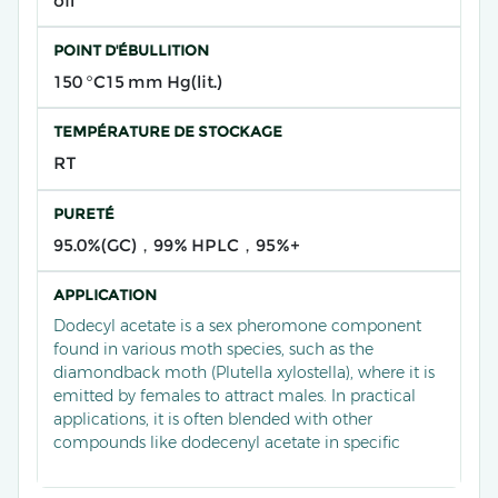
oil
POINT D'ÉBULLITION
150 °C15 mm Hg(lit.)
TEMPÉRATURE DE STOCKAGE
RT
PURETÉ
95.0%(GC)，99% HPLC，95%+
APPLICATION
Dodecyl acetate is a sex pheromone component
found in various moth species, such as the
diamondback moth (Plutella xylostella), where it is
emitted by females to attract males. In practical
applications, it is often blended with other
compounds like dodecenyl acetate in specific
ratios to form multi-component lures. These are
widely used for field monitoring and eco-friendly