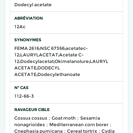
Dodecyl acetate
ABRÉVIATION
12Ac
SYNONYMES
FEMA 2616;NSC 67366;acetatec-
12;LAURYLACETAT;Acetate C-
12;Dodecylacetat;Okimelanolure;LAURYL
ACETATE;DODECYL
ACETATE;Dodecylethanoate
N° CAS
112-66-3
RAVAGEUR CIBLE
Cossus cossus；Goat moth；Sesamia
nonagrioides；Mediterranean corn borer；
Cnephasia pumicana；Cereal tortrix；Cydia