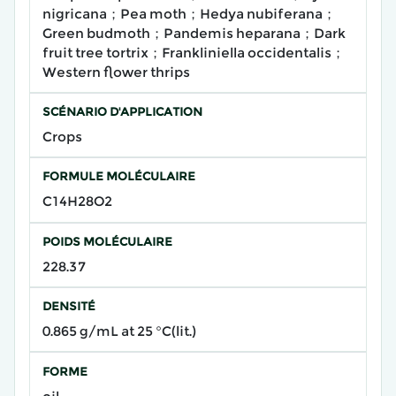
nigricana；Pea moth；Hedya nubiferana；
Green budmoth；Pandemis heparana；Dark
fruit tree tortrix；Frankliniella occidentalis；
Western flower thrips
SCÉNARIO D'APPLICATION
Crops
FORMULE MOLÉCULAIRE
C14H28O2
POIDS MOLÉCULAIRE
228.37
DENSITÉ
0.865 g/mL at 25 °C(lit.)
FORME