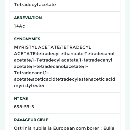
Tetradecyl acetate
ABRÉVIATION
14Ac
SYNONYMES
MYRISTYL ACETATE;TETRADECYL
ACETATE;tetradecyl ethanoate;Tetradecanol
acetate;1-Tetradecyl acetate;1-tetradecanyl
acetate;1-tetradecanol,acetate;1-
Tetradecanol,1-
acetate;aceticacidtetradecylester;acetic acid
myristyl ester
N° CAS
638-59-5
RAVAGEUR CIBLE
Ostrinia nubilalis; European corn borer；Eulia