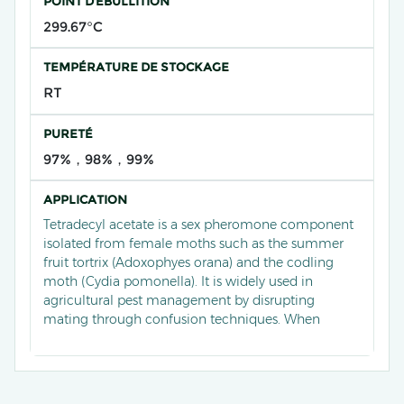
POINT D'ÉBULLITION
299.67°C
TEMPÉRATURE DE STOCKAGE
RT
PURETÉ
97%，98%，99%
APPLICATION
Tetradecyl acetate is a sex pheromone component
isolated from female moths such as the summer
fruit tortrix (Adoxophyes orana) and the codling
moth (Cydia pomonella). It is widely used in
agricultural pest management by disrupting
mating through confusion techniques. When
blended in specific ratios (e.g., 6:4) with other
pheromone components like 8-dodecenyl acetate,
it effectively reduces male orientation and mating
success, decreasing oviposition by up to 70% in